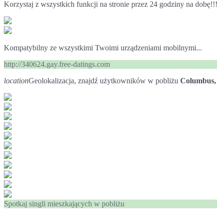
Korzystaj z wszystkich funkcji na stronie przez 24 godziny na dobę!!
Kompatybilny ze wszystkimi Twoimi urządzeniami mobilnymi...
http://340624.gay.free-datings.com
location
Geolokalizacja, znajdź użytkowników w pobliżu
Columbus
Spotkaj singli mieszkających w pobliżu