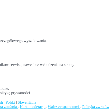
o szczegółowego wyszukiwania.
ników serwisu, nawet bez wchodzenia na stronę.
nione.
olitykę prywatności
sh
|
Polski
|
Slovenščina
rta zaufania
-
Karta moderacji
-
Walcz ze spamerami
-
Polityka zwrotó