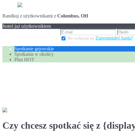
Randkuj z użytkownikami z
Columbus, OH
Jesteś już użytkownikiem
Zapomniałeś hasła?
Nie rozłączaj się
Spotkanie gejowskie
Spotkania w okolicy
Plan HOT
Czy chcesz spotkać się z {displ