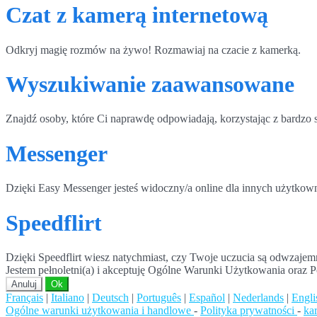
Czat z kamerą internetową
Odkryj magię rozmów na żywo! Rozmawiaj na czacie z kamerką.
Wyszukiwanie zaawansowane
Znajdź osoby, które Ci naprawdę odpowiadają, korzystając z bardz
Messenger
Dzięki Easy Messenger jesteś widoczny/a online dla innych użytkow
Speedflirt
Dzięki Speedflirt wiesz natychmiast, czy Twoje uczucia są odwzajem
Jestem pełnoletni(a) i akceptuję Ogólne Warunki Użytkowania oraz P
Anuluj
Ok
Français
|
Italiano
|
Deutsch
|
Português
|
Español
|
Nederlands
|
Engli
Ogólne warunki użytkowania i handlowe
-
Polityka prywatności
-
ka