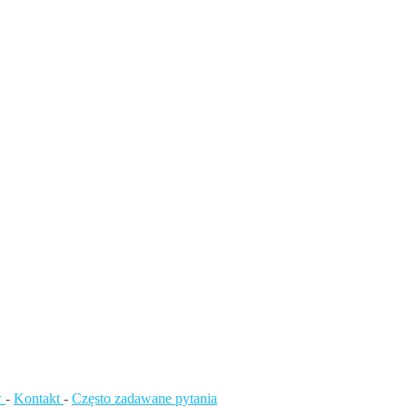
w
-
Kontakt
-
Często zadawane pytania