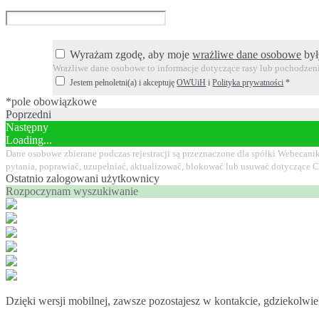
Wyrażam zgodę, aby moje
wrażliwe dane osobowe
był
Wrażliwe dane osobowe to informacje dotyczące rasy lub pochodzenia
Jestem pełnoletni(a) i akceptuję
OWUiH
i
Polityka prywatności
*
*pole obowiązkowe
Poprzedni
Następny
Loading...
Dane osobowe zbierane podczas rejestracji są przeznaczone dla spółki Webecani
pytania, poprawiać, uzupełniać, aktualizować, blokować lub usuwać dotyczące 
Ostatnio zalogowani użytkownicy
Rozpoczynam wyszukiwanie
Dzięki wersji mobilnej, zawsze pozostajesz w kontakcie, gdziekolwiek